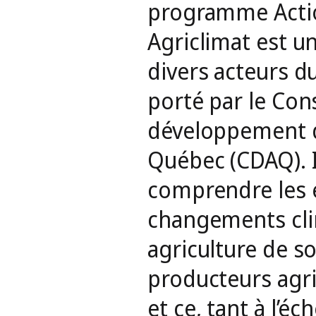
,
programme Acti
Agriclimat est u
divers acteurs du
porté par le Cons
développement de
Québec (CDAQ). I
comprendre les 
changements cli
agriculture de sor
producteurs agric
et ce, tant à l’éc