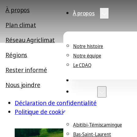
À propos
À propos
Plan climat
Réseau Agriclimat
Notre histoire
Régions
Notre équipe
Le CDAQ
Rester informé
Plan climat
Réseau Agriclimat
Nous joindre
Régions
Déclaration de confidentialité
Politique de cookies
Abitibi-Témiscamingue
Bas-Saint-Laurent