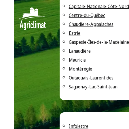
Capitale-Nationale-Côte-Nord
Centre-du-Québec
Chaudière-Appalaches
Agriclima
Estrie
Gaspésie-Îles-de-la-Madelaine
Lanaudière
fermes e
Mauricie
Montérégie
Outaouais-Laurentides
pour le f
Saguenay-Lac-Saint-Jean
Rester informé
Infolettre