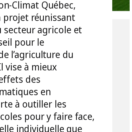
on-Climat Québec,
n projet réunissant
 secteur agricole et
eil pour le
 l’agriculture du
l vise à mieux
effets des
matiques en
te à outiller les
oles pour y faire face,
helle individuelle que