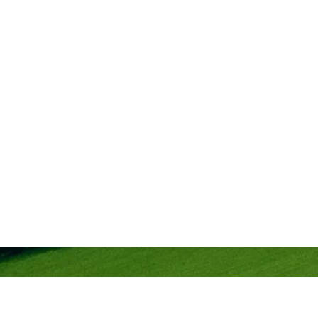
t, des
ngagées
utur