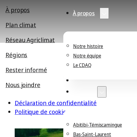
À propos
À propos
Plan climat
Réseau Agriclimat
Notre histoire
Régions
Notre équipe
Le CDAQ
Rester informé
Plan climat
Réseau Agriclimat
Nous joindre
Régions
Déclaration de confidentialité
Politique de cookies
Abitibi-Témiscamingue
Bas-Saint-Laurent