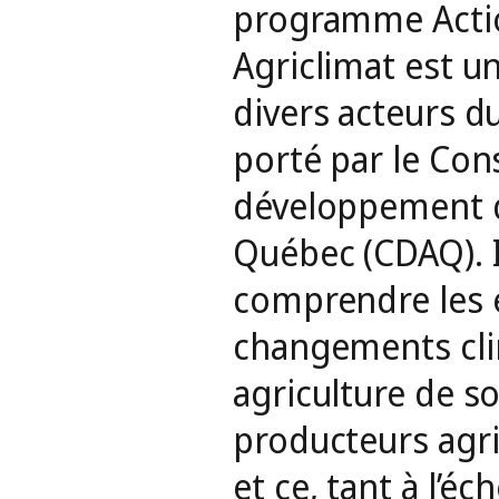
,
programme Acti
Agriclimat est u
divers acteurs du
porté par le Cons
développement de
Québec (CDAQ). I
comprendre les 
changements cli
agriculture de sor
producteurs agric
et ce, tant à l’éc