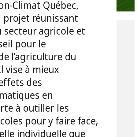
on-Climat Québec,
n projet réunissant
 secteur agricole et
eil pour le
 l’agriculture du
l vise à mieux
effets des
matiques en
te à outiller les
oles pour y faire face,
helle individuelle que