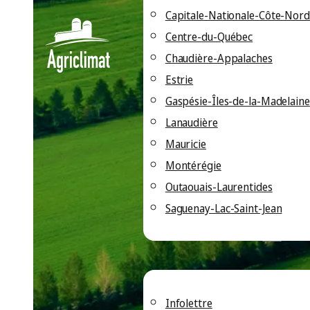
Capitale-Nationale-Côte-Nord
Centre-du-Québec
Chaudière-Appalaches
Agriclima
Estrie
Gaspésie-Îles-de-la-Madelaine
Lanaudière
fermes e
Mauricie
Montérégie
Outaouais-Laurentides
pour le f
Saguenay-Lac-Saint-Jean
Rester informé
Infolettre