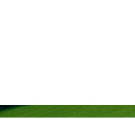
t, des
ngagées
utur