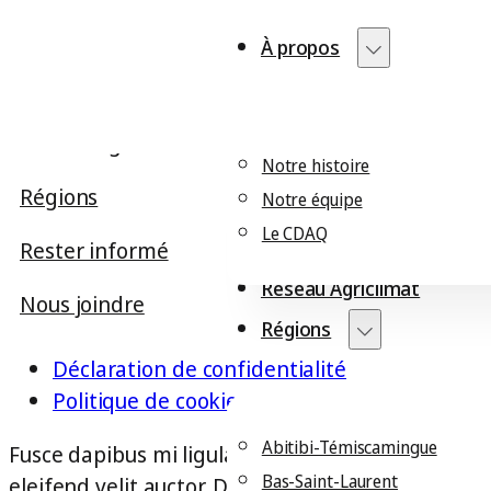
À propos
À propos
Plan climat
Réseau Agriclimat
Notre histoire
Régions
Notre équipe
Le CDAQ
Rester informé
Plan climat
Réseau Agriclimat
Nous joindre
Régions
Déclaration de confidentialité
Politique de cookies
Abitibi-Témiscamingue
Fusce dapibus mi ligula, vitae hendrerit est maxi
Bas-Saint-Laurent
eleifend velit auctor. Duis tristique lorem vel nisl