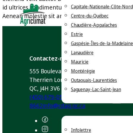
Capitale-Nationale-Côte-Nord
id ultrices condimentum. Vestibulum dolor quam,
Aenean molestie sit amet velit id viverra.
Centre-du-Québec
Chaudière-Appalaches
Estrie
Gaspésie-Îles-de-la-Madelaine
Lanaudière
Contactez-nous
Mauricie
555 Boulevard Roland-
Montérégie
Therrien Longueuil, Québec
Outaouais-Laurentides
QC, J4H 3V6
Saguenay-Lac-Saint-Jean
(450) 679-0540 Poste
Rester informé
8662
info@cdaq.qc.ca
Infolettre