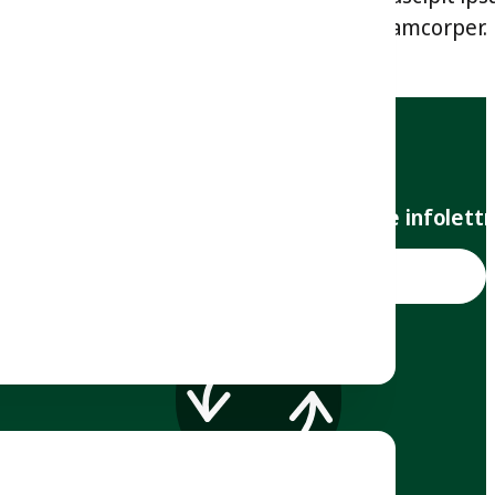
hasellus tempus vehicula neque quis ullamcorper.
Inscrivez-vous à notre infolett
S'inscrire