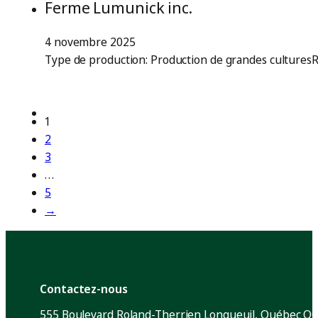
Ferme Lumunick inc.
4 novembre 2025
Type de production: Production de grandes cultures
1
2
3
…
5
→
Contactez-nous
555 Boulevard Roland-Therrien Longueuil, Québec QC